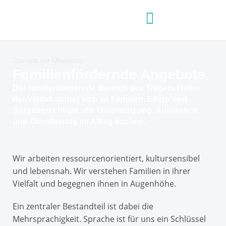
zurück zur Übersicht
Familienfördernde Angebote
Der familienfördernde Bereich des Trägers Hafen
der Vielfalt richtet sich an Familien, Eltern und
Sorgeberechtigte, die Unterstützung, Austausch
und Orientierung im Alltag suchen.
Wir arbeiten ressourcenorientiert, kultursensibel
und lebensnah. Wir verstehen Familien in ihrer
Vielfalt und begegnen ihnen in Augenhöhe.
Ein zentraler Bestandteil ist dabei die
Mehrsprachigkeit. Sprache ist für uns ein Schlüssel